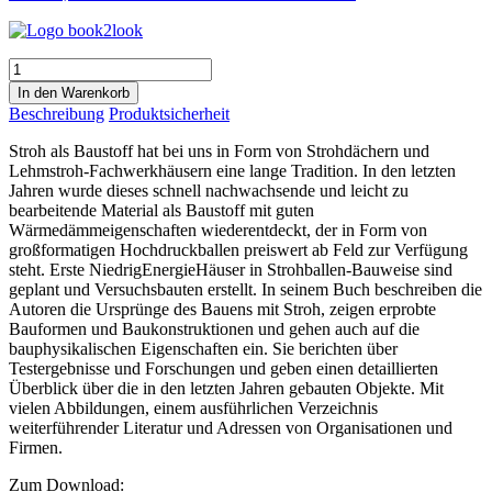
Neues
Bauen
In den Warenkorb
mit
Beschreibung
Produktsicherheit
Stroh
Menge
Stroh als Baustoff hat bei uns in Form von Strohdächern und
Lehmstroh-Fachwerkhäusern eine lange Tradition. In den letzten
Jahren wurde dieses schnell nachwachsende und leicht zu
bearbeitende Material als Baustoff mit guten
Wärmedämmeigenschaften wiederentdeckt, der in Form von
großformatigen Hochdruckballen preiswert ab Feld zur Verfügung
steht. Erste NiedrigEnergieHäuser in Strohballen-Bauweise sind
geplant und Versuchsbauten erstellt. In seinem Buch beschreiben die
Autoren die Ursprünge des Bauens mit Stroh, zeigen erprobte
Bauformen und Baukonstruktionen und gehen auch auf die
bauphysikalischen Eigenschaften ein. Sie berichten über
Testergebnisse und Forschungen und geben einen detaillierten
Überblick über die in den letzten Jahren gebauten Objekte. Mit
vielen Abbildungen, einem ausführlichen Verzeichnis
weiterführender Literatur und Adressen von Organisationen und
Firmen.
Zum Download: