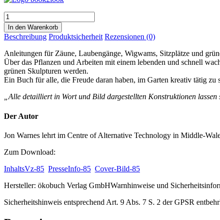
Mit
Weiden
In den Warenkorb
bauen
Beschreibung
Produktsicherheit
Rezensionen (0)
Menge
Anleitungen für Zäune, Laubengänge, Wigwams, Sitzplätze und grü
Über das Pflanzen und Arbeiten mit einem lebenden und schnell wachs
grünen Skulpturen werden.
Ein Buch für alle, die Freude daran haben, im Garten kreativ tätig zu
„Alle detailliert in Wort und Bild dargestellten Konstruktionen lass
Der Autor
Jon Warnes lehrt im Centre of Alternative Technology in Middle-Wal
Zum Download:
InhaltsVz-85
PresseInfo-85
Cover-Bild-85
Hersteller:
ökobuch Verlag GmbH
Warnhinweise und Sicherheitsinfor
Sicherheitshinweis entsprechend Art. 9 Abs. 7 S. 2 der GPSR entbehr